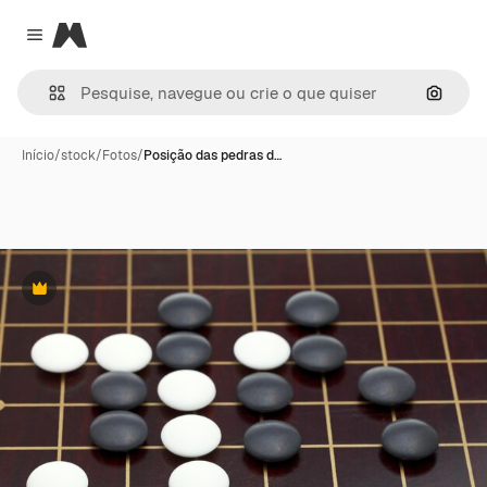
Magnific
Close menu
Pesqui
Início
/
stock
/
Fotos
/
Posição das pedras d…
Premium