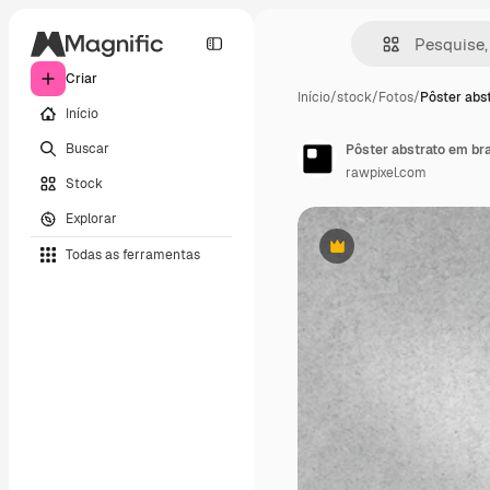
Criar
Início
/
stock
/
Fotos
/
Pôster abs
Início
Buscar
Pôster abstrato em br
rawpixel.com
Stock
Explorar
Todas as ferramentas
Premium