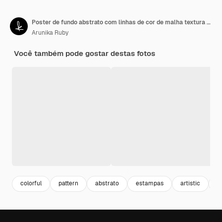
Poster de fundo abstrato com linhas de cor de malha textura para decoração de interiores etc.
Arunika Ruby
Você também pode gostar destas fotos
colorful
pattern
abstrato
estampas
artistic
b