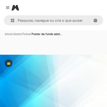
Magnific
Close menu
Pesqui
Início
/
stock
/
Fotos
/
Poster de fundo abst…
Premium