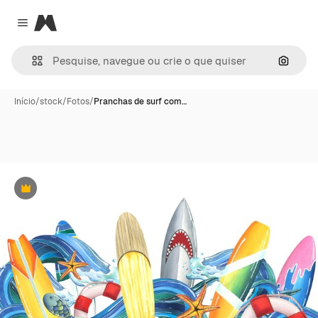
Magnific
Close menu
Pesqui
Início
/
stock
/
Fotos
/
Pranchas de surf com…
Premium