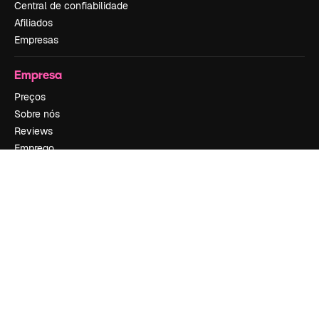
Central de confiabilidade
Afiliados
Empresas
Empresa
Preços
Sobre nós
Reviews
Emprego
Tendências de pesquisa
Blog
Eventos
Slidesgo
Vender conteúdo
Sala de imprensa
Procurando por magnific.ai?
Siga-nos