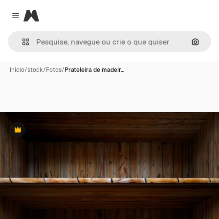
Magnific
Close menu
Pesqui
Início
/
stock
/
Fotos
/
Prateleira de madeir…
Premium