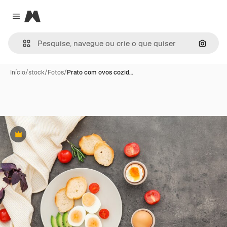
Magnific
Close menu
Pesqui
Início
/
stock
/
Fotos
/
Prato com ovos cozid…
Premium