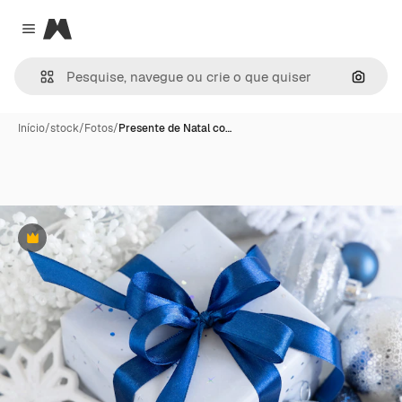
Magnific
Close menu
Pesqui
Início
/
stock
/
Fotos
/
Presente de Natal co…
Premium