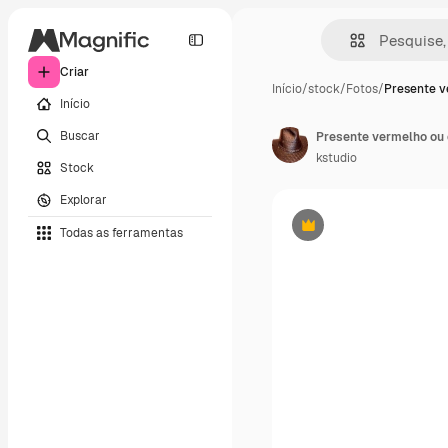
Criar
Início
/
stock
/
Fotos
/
Presente v
Início
Buscar
Presente vermelho ou 
kstudio
Stock
Explorar
Todas as ferramentas
Premium