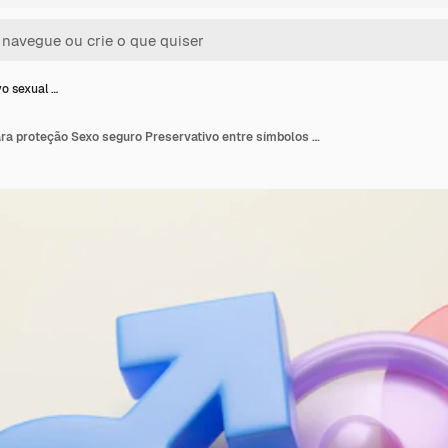
o sexual …
Preservativo sexual para proteção Sexo seguro Preservativo entre símbolos de gênero de homem e mulher renderização 3d