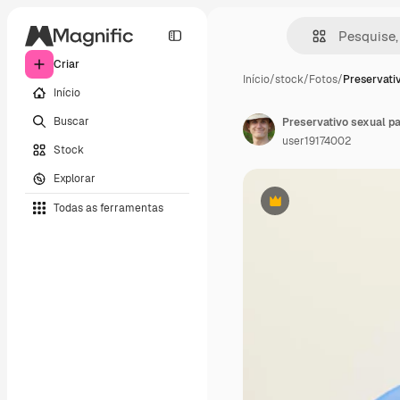
Criar
Início
/
stock
/
Fotos
/
Preservativ
Início
Buscar
user19174002
Stock
Explorar
Todas as ferramentas
Premium