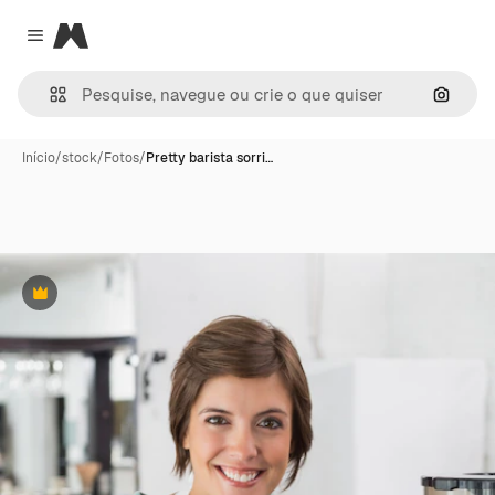
Magnific
Close menu
Pesqui
Início
/
stock
/
Fotos
/
Pretty barista sorri…
Premium