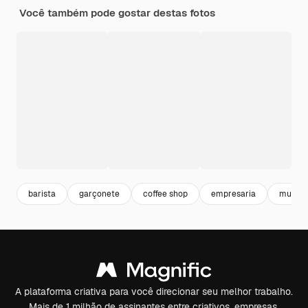
Você também pode gostar destas fotos
barista
garçonete
coffee shop
empresaria
mulher
A plataforma criativa para você direcionar seu melhor trabalho.
Mais de 1 milhão de assinantes entre criativos, empresas,