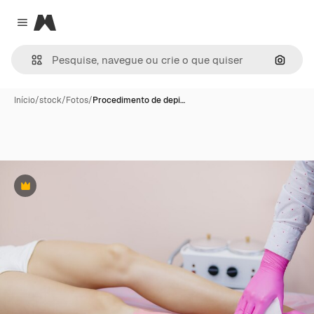
Magnific
Close menu
Pesqui
Início
/
stock
/
Fotos
/
Procedimento de depi…
Premium