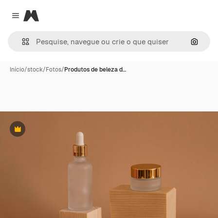
Magnific
Close menu
Pesqui
Início
/
stock
/
Fotos
/
Produtos de beleza d…
Premium