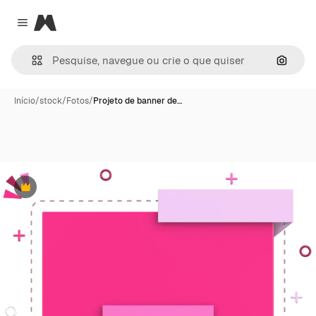
Magnific
Close menu
Pesqui
Início
/
stock
/
Fotos
/
Projeto de banner de…
Premium