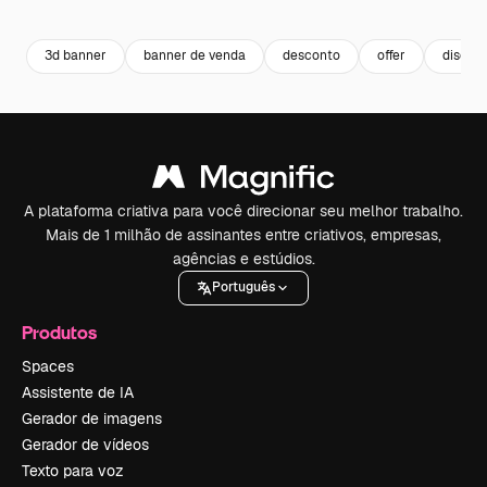
Premium
Premium
Premium
Premium
3d banner
banner de venda
desconto
offer
discou
A plataforma criativa para você direcionar seu melhor trabalho.
Mais de 1 milhão de assinantes entre criativos, empresas,
agências e estúdios.
Português
Produtos
Spaces
Assistente de IA
Gerador de imagens
Gerador de vídeos
Texto para voz