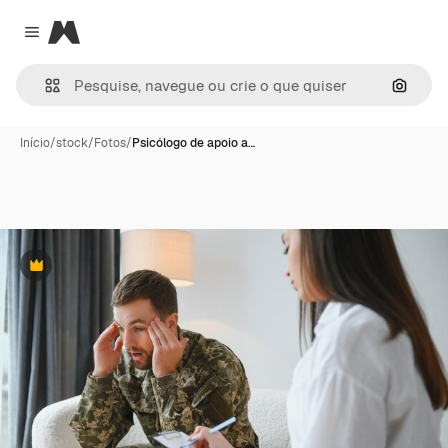
Magnific
Close menu
Pesqui
Início
/
stock
/
Fotos
/
Psicólogo de apoio a…
Premium