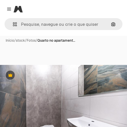
Magnific
Close menu
Pesqui
Início
/
stock
/
Fotos
/
Quarto no apartament…
Premium