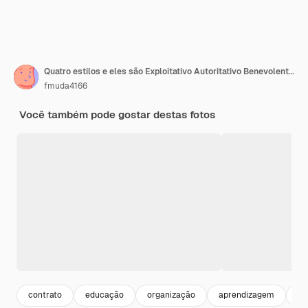
Quatro estilos e eles são Exploitativo Autoritativo Benevolente Autoritativo Consultivo e Parte
fmuda4166
Você também pode gostar destas fotos
contrato
educação
organização
aprendizagem
co