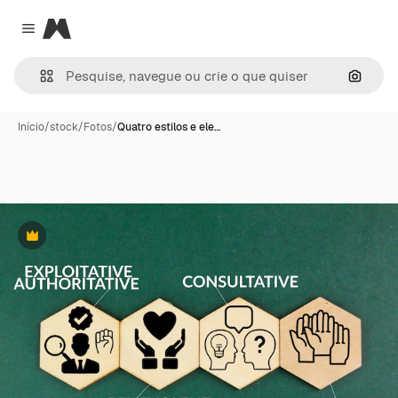
Magnific
Close menu
Pesqui
Início
/
stock
/
Fotos
/
Quatro estilos e ele…
Premium