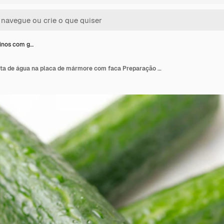
inos com g…
Quatro pepinos com gota de água na placa de mármore com faca Preparação de alimentos