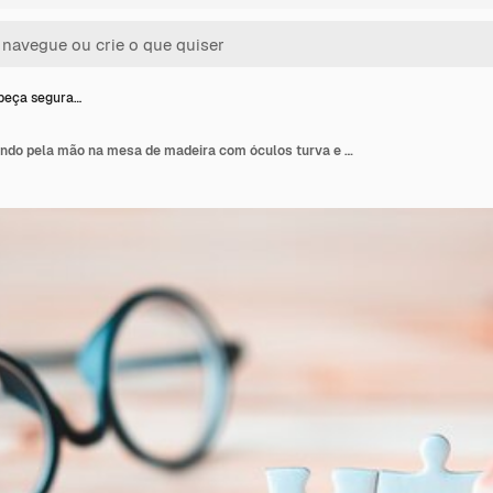
beça segura…
Quebra-cabeça segurando pela mão na mesa de madeira com óculos turva e caderno marrom