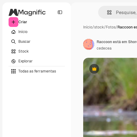
Criar
Início
/
stock
/
Fotos
/
Raccoon e
Início
Buscar
Raccoon está em Shore
cedecea
Stock
Explorar
Todas as ferramentas
Premium