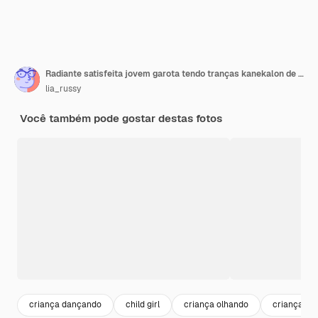
Radiante satisfeita jovem garota tendo tranças kanekalon de amarelo rindo e puxando tranças olhando para a câmera sorrindo vestindo macacão amarelo e camiseta cinza sobre fundo bege
lia_russy
Você também pode gostar destas fotos
criança dançando
child girl
criança olhando
criança feli