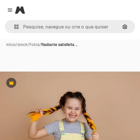
Magnific
Close menu
Pesqui
Início
/
stock
/
Fotos
/
Radiante satisfeita …
Premium