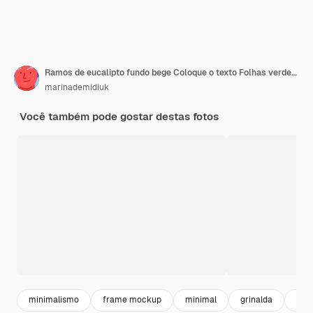
Ramos de eucalipto fundo bege Coloque o texto Folhas verdes de eucalipto Banner de layout floral
marinademidiuk
Você também pode gostar destas fotos
minimalismo
frame mockup
minimal
grinalda
bord