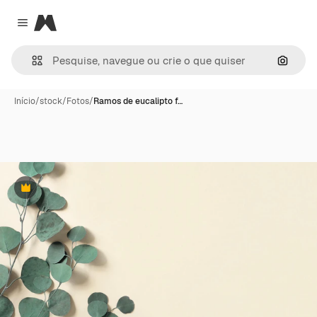
Magnific
Close menu
Pesqui
Início
/
stock
/
Fotos
/
Ramos de eucalipto f…
Premium