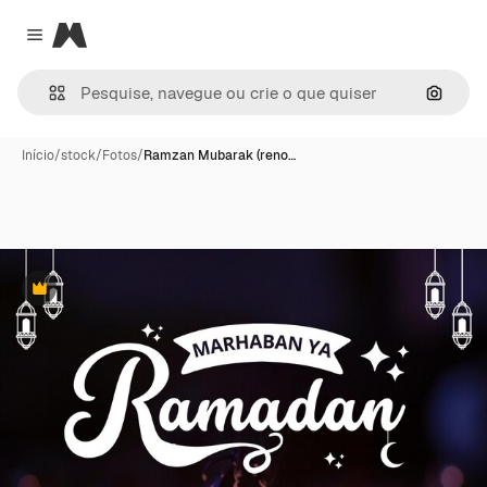
Magnific
Close menu
Pesqui
Início
/
stock
/
Fotos
/
Ramzan Mubarak (reno…
Premium