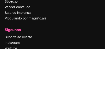
Slidesgo
Vender conteúdo
Sala de imprensa
Procurando por magnific.ai?
Siga-nos
Suporte ao cliente
Instagram
YouTube
LinkedIn
TikTok
Discord
X
Reddit
Copyright © 2010-
2026
Freepik Company S.L.U.
Todos os direitos
reservados
.