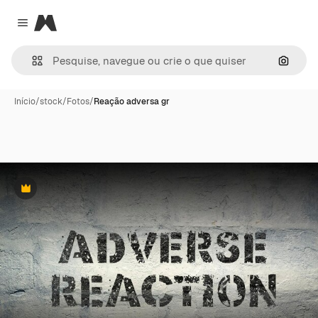
Magnific
Close menu
Pesqui
Início
/
stock
/
Fotos
/
Reação adversa gr
Premium