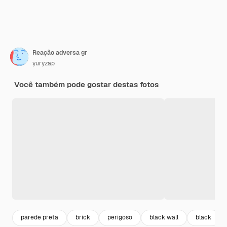
Reação adversa gr
yuryzap
Você também pode gostar destas fotos
parede preta
brick
perigoso
black wall
black