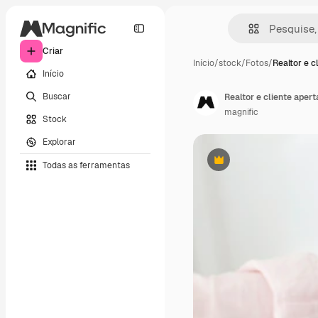
Criar
Início
/
stock
/
Fotos
/
Realtor e c
Início
Buscar
Realtor e cliente aper
magnific
Stock
Explorar
Todas as ferramentas
Premium