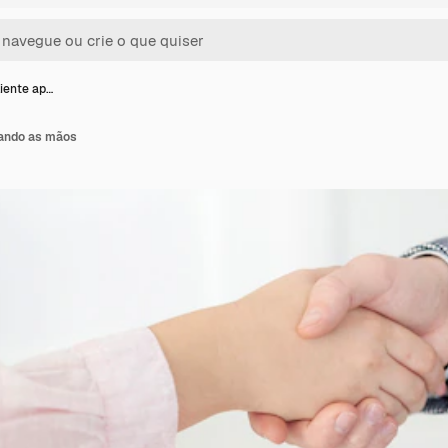
liente ap…
tando as mãos