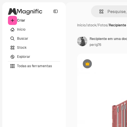
Criar
Início
/
stock
/
Fotos
/
Recipiente
Início
Buscar
Recipiente em uma doc
perig76
Stock
Explorar
Todas as ferramentas
Premium