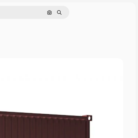
Pesquisar por imagem
Buscar