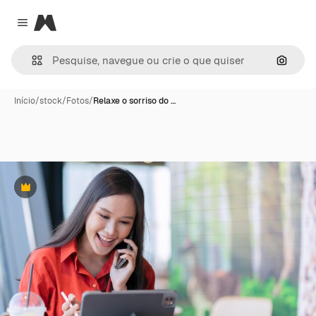
Magnific
Close menu
Pesqui
Início
/
stock
/
Fotos
/
Relaxe o sorriso do …
Premium