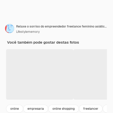
Relaxe o sorriso do empreendedor freelance feminino asiático inteligente atraente de lazer e divirta-se trabalhando com smartphone e laptop no café com conceito de ideias casuais de nômade digital de negócios de cidade borrada
Lifestylememory
Você também pode gostar destas fotos
online
empresaria
online shopping
freelancer
bus