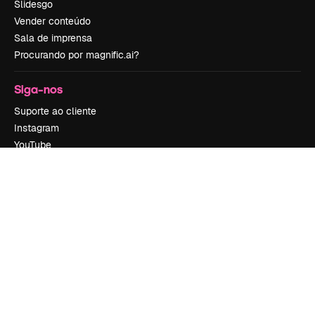
Slidesgo
Vender conteúdo
Sala de imprensa
Procurando por magnific.ai?
Siga-nos
Suporte ao cliente
Instagram
YouTube
LinkedIn
TikTok
Discord
X
Reddit
Copyright © 2010-
2026
Freepik Company S.L.U.
Todos os direitos
reservados
.