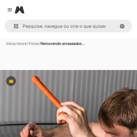
Magnific
Close menu
Pesqui
Início
/
stock
/
Fotos
/
Removendo amassados …
Premium