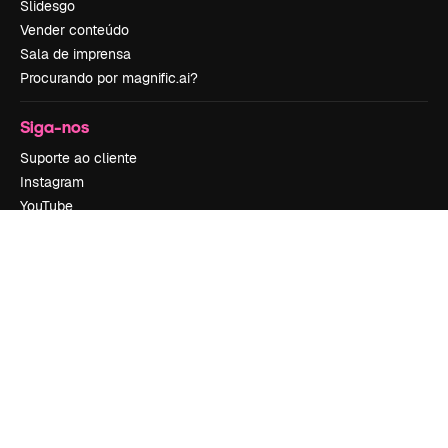
Slidesgo
Vender conteúdo
Sala de imprensa
Procurando por magnific.ai?
Siga-nos
Suporte ao cliente
Instagram
YouTube
LinkedIn
TikTok
Discord
X
Reddit
Copyright © 2010-
2026
Freepik Company S.L.U.
Todos os direitos
reservados
.