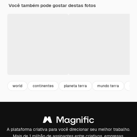
Você também pode gostar destas fotos
world
continentes
planeta terra
mundo terra
mun
A plataforma criativa para você direcionar seu melhor trabalho.
Mais de 1 milhão de assinantes entre criativos, empresas,