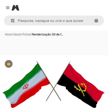
Magnific
Close menu
Pesqui
Início
/
stock
/
Fotos
/
Renderização 3D de f…
Premium