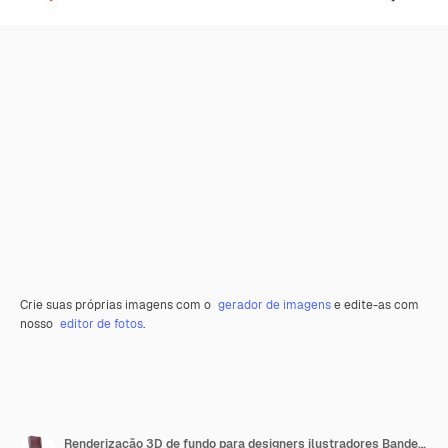
Crie suas próprias imagens com o
gerador de imagens
e edite-as com
nosso
editor de fotos
.
Renderização 3D de fundo para designers ilustradores Bandeiras do Dia da Independência Nacional Irã e Angola