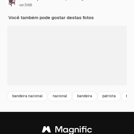
vsr3168
Você também pode gostar destas fotos
bandeira nacional
nacional
bandeira
patriota
back