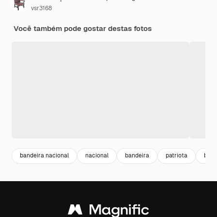
vsr3168
Você também pode gostar destas fotos
bandeira nacional
nacional
bandeira
patriota
back