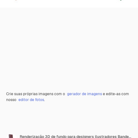
Crie suas próprias imagens com o
gerador de imagens
e edite-as com
nosso
editor de fotos
.
Renderização 3D de fundo para designers ilustradores Bandeiras do Dia da Independência Nacional Irã e Madagascar