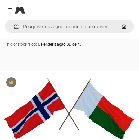
Magnific
Close menu
Pesqui
Início
/
stock
/
Fotos
/
Renderização 3D de f…
Premium