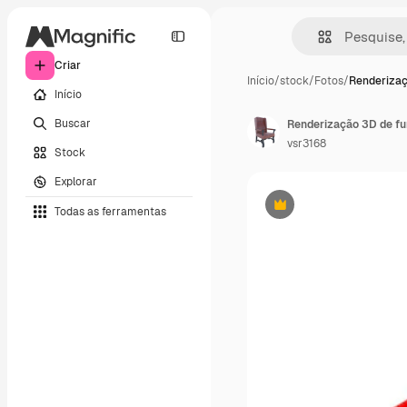
Criar
Início
/
stock
/
Fotos
/
Renderizaç
Início
Buscar
vsr3168
Stock
Explorar
Todas as ferramentas
Premium