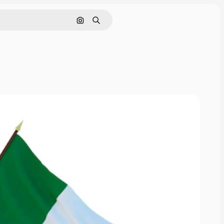
Pesquisar por imagem
Buscar