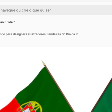
ão 3D de f…
Renderização 3D de fundo para designers ilustradores Bandeiras do Dia da Independência Nacional Portugal e Irlanda