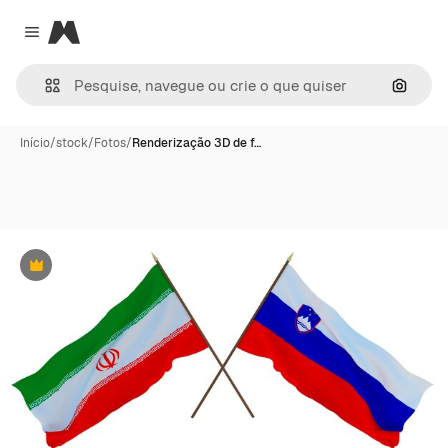
Magnific
Close menu
Pesqui
Início
/
stock
/
Fotos
/
Renderização 3D de f…
Premium