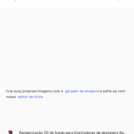
Crie suas próprias imagens com o
gerador de imagens
e edite-as com
nosso
editor de fotos
.
Renderização 3D de fundo para ilustradores de designers Bandeiras do Dia da Independência Nacional Irã e Eslovênia