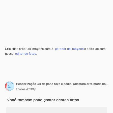
Crie suas próprias imagens com o
gerador de imagens
e edite-as com
nosso
editor de fotos
.
Renderização 3D de pano roxo e pódio. Abstrato arte moda base. Vitrine de plataforma de palco de cena, produto, apresentação, cosmético no pódio.
thares2020fp
Você também pode gostar destas fotos