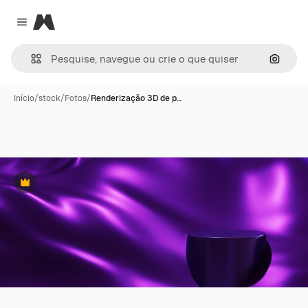
Magnific
Close menu
Pesqui
Início
/
stock
/
Fotos
/
Renderização 3D de p…
Premium