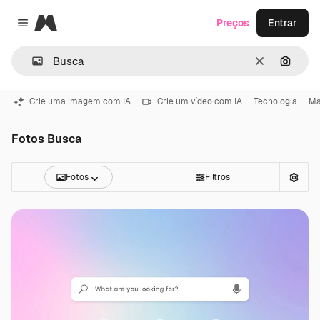
Magnific
Preços
Entrar
Close menu
Limpar
Pesqui
Crie uma imagem com IA
Crie um vídeo com IA
Tecnologia
Ma
Fotos Busca
Fotos
Filtros