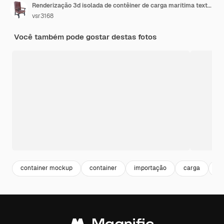
Renderização 3d isolada de contêiner de carga marítima texturizado com bandeira nacional da República Popular de Lugansk
vsr3168
Você também pode gostar destas fotos
container mockup
container
importação
carga
ex