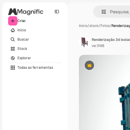
Criar
Início
/
stock
/
Fotos
/
Renderizaç
Início
Buscar
vsr3168
Stock
Explorar
Todas as ferramentas
Premium