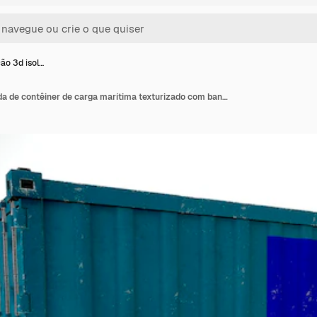
ão 3d isol…
Renderização 3d isolada de contêiner de carga marítima texturizado com bandeira nacional de Andorra