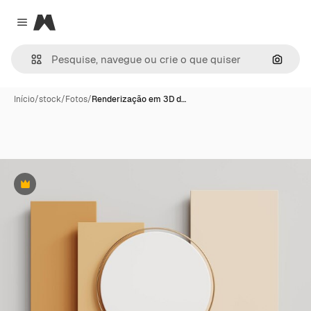
Magnific
Close menu
Pesqui
Início
/
stock
/
Fotos
/
Renderização em 3D d…
Premium