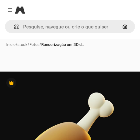
Magnific
Close menu
Pesqui
Início
/
stock
/
Fotos
/
Renderização em 3D d…
Premium