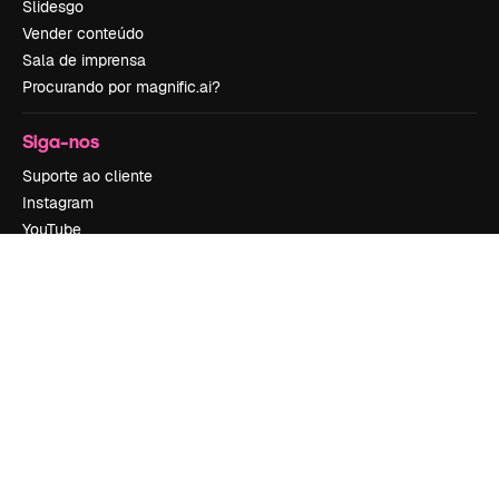
Slidesgo
Vender conteúdo
Sala de imprensa
Procurando por magnific.ai?
Siga-nos
Suporte ao cliente
Instagram
YouTube
LinkedIn
TikTok
Discord
X
Reddit
Copyright © 2010-
2026
Freepik Company S.L.U.
Todos os direitos
reservados
.