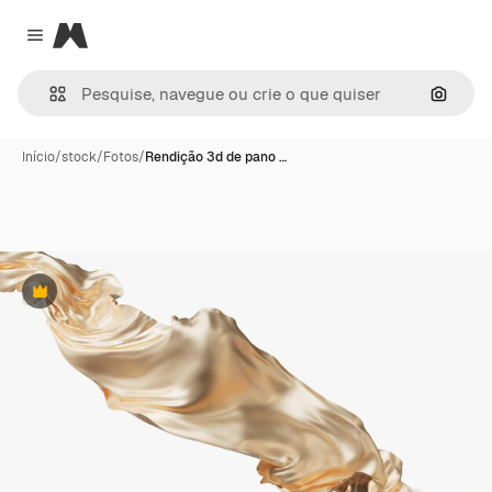
Magnific
Close menu
Pesqui
Início
/
stock
/
Fotos
/
Rendição 3d de pano …
Premium