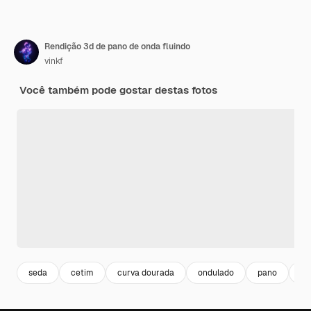
Rendição 3d de pano de onda fluindo
vinkf
Você também pode gostar destas fotos
seda
cetim
curva dourada
ondulado
pano
on