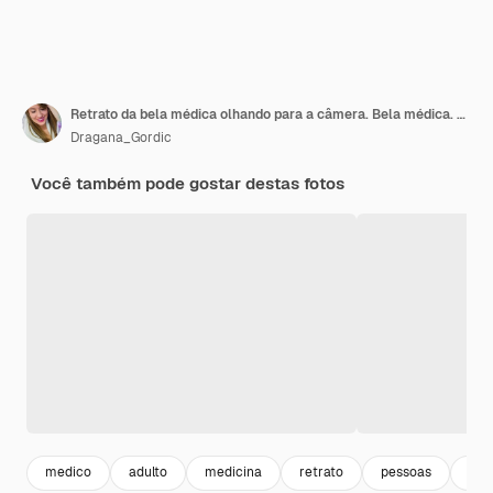
Retrato da bela médica olhando para a câmera. Bela médica. O médico da mulher vestiu o retrato de estúdio isolado de uniforme médico branco.
Dragana_Gordic
Você também pode gostar destas fotos
medico
adulto
medicina
retrato
pessoas
mul