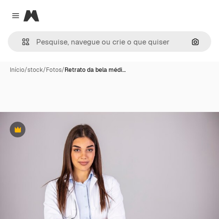
Magnific
Close menu
Pesqui
Início
/
stock
/
Fotos
/
Retrato da bela médi…
Premium