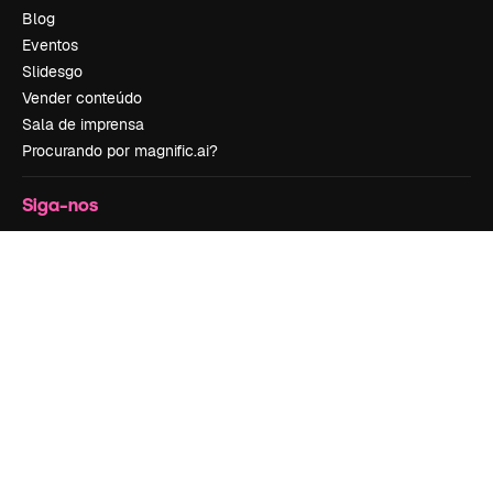
Blog
Eventos
Slidesgo
Vender conteúdo
Sala de imprensa
Procurando por magnific.ai?
Siga-nos
Suporte ao cliente
Instagram
YouTube
LinkedIn
TikTok
Discord
X
Reddit