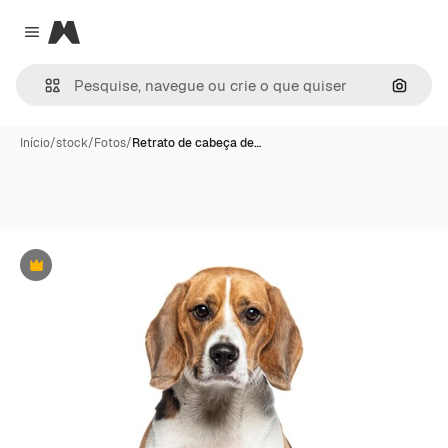
Magnific
Close menu
Pesqui
Início
/
stock
/
Fotos
/
Retrato de cabeça de…
Premium