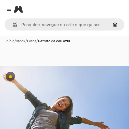
Magnific
Close menu
Pesqui
Início
/
stock
/
Fotos
/
Retrato de céu azul …
Premium