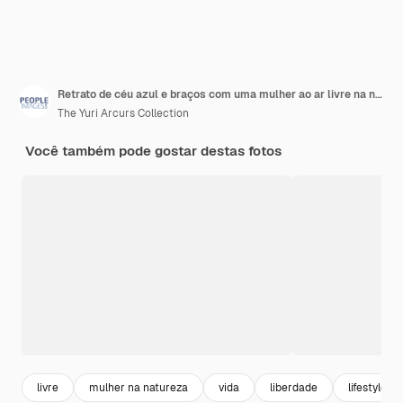
Retrato de céu azul e braços com uma mulher ao ar livre na natureza para diversão, liberdade ou aventura no verão por baixo Sorria saúde e bem-estar com uma jovem feliz do lado de fora para celebrar a vida
The Yuri Arcurs Collection
Você também pode gostar destas fotos
livre
mulher na natureza
vida
liberdade
lifestyle