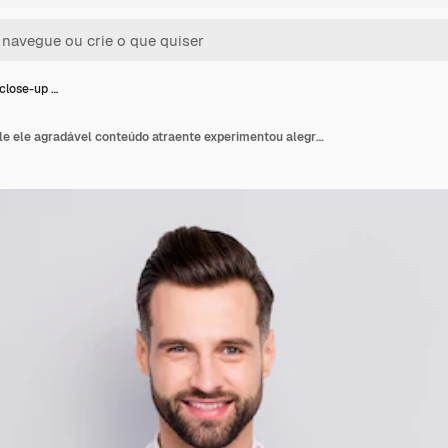
close-up …
Retrato de close-up dele ele agradável conteúdo atraente experimentou alegre alegre barbudo cara ceo chefe diretor médico especialista visita braços cruzados isolados sobre cor pastel cinza claro