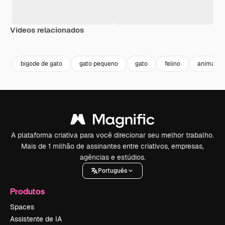
Vídeos relacionados
Premium
Premium
Gerado por IA
Premium
Premium
Gerado por 
bigode de gato
gato pequeno
gato
felino
animais
A plataforma criativa para você direcionar seu melhor trabalho.
Mais de 1 milhão de assinantes entre criativos, empresas,
agências e estúdios.
Português
Produtos
Spaces
Assistente de IA