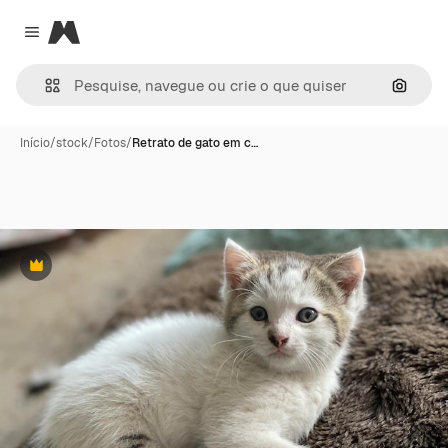
Magnific
Close menu
Pesqui
Início
/
stock
/
Fotos
/
Retrato de gato em c…
Premium