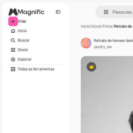
Criar
Início
/
stock
/
Fotos
/
Retrato d
Início
Buscar
Retrato de homem bonit
yandry_kw
Stock
Explorar
Todas as ferramentas
Premium