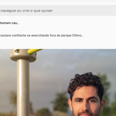
e homem cau…
Retrato de homem caucasiano confiante se exercitando fora do parque Ótimo treino TRX