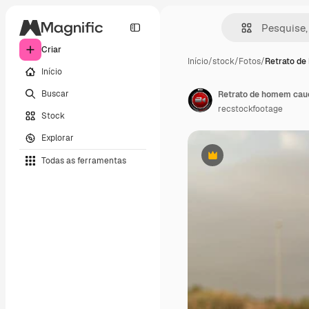
Criar
Início
/
stock
/
Fotos
/
Retrato d
Início
Buscar
recstockfootage
Stock
Explorar
Todas as ferramentas
Premium