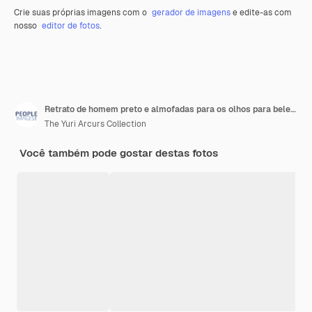
Crie suas próprias imagens com o
gerador de imagens
e edite-as com
nosso
editor de fotos
.
Retrato de homem preto e almofadas para os olhos para beleza em estúdio máscara facial e hidratação fundo branco Produto de cuidados com a pele e desintoxicação para homem para hidratar vitamina E e patches para o círculo escuro
The Yuri Arcurs Collection
Você também pode gostar destas fotos