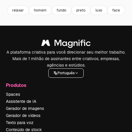
relaxar
homem
fundo
preto
luxo
face
p
A plataforma criativa para você direcionar seu melhor trabalho.
Mais de 1 milhão de assinantes entre criativos, empresas,
agências e estúdios.
Português
Produtos
Spaces
Assistente de IA
Gerador de imagens
Gerador de vídeos
Texto para voz
Conteúdo de stock