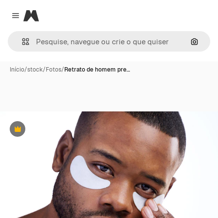
Magnific
Close menu
Pesqui
Início
/
stock
/
Fotos
/
Retrato de homem pre…
Premium