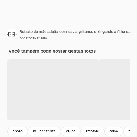
Retrato de mãe adulta com raiva, gritando e xingando a filha enquanto jovem sentado e ouvindo. Conceito de geração e relacionamento
prostock-studio
Você também pode gostar destas fotos
choro
mulher triste
culpa
lifestyle
raiva
filha