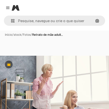
Magnific
Close menu
Pesqui
Início
/
stock
/
Fotos
/
Retrato de mãe adult…
Premium