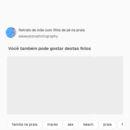
Retrato de mãe com filha de pé na praia
alexeysizovphotography
Você também pode gostar destas fotos
família na praia
mares
sea
beach
praia
felic