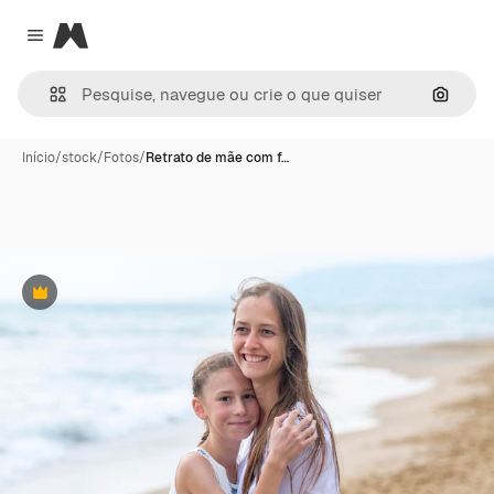
Magnific
Close menu
Pesqui
Início
/
stock
/
Fotos
/
Retrato de mãe com f…
Premium