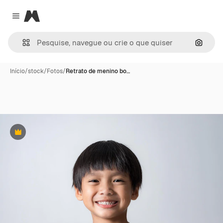
Magnific
Close menu
Pesqui
Início
/
stock
/
Fotos
/
Retrato de menino bo…
Premium