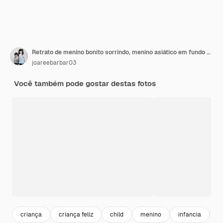
Retrato de menino bonito sorrindo, menino asiático em fundo branco
joareebarbar03
Você também pode gostar destas fotos
criança
criança feliz
child
menino
infancia
c